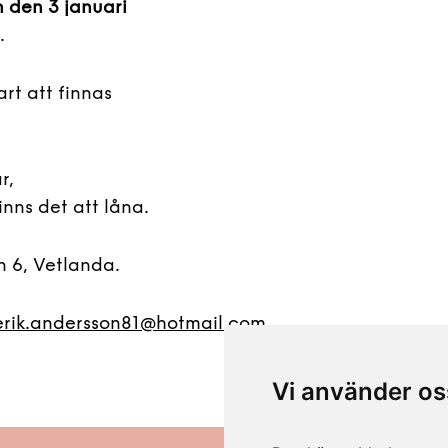
 den 3 januari
.
rt att finnas
r,
inns det att låna.
 6, Vetlanda.
erik.andersson81@hotmail.com
Vi använder os