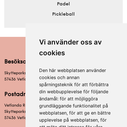
Padel
Pickleball
Vi använder oss av
cookies
Besöksadress
Den här webbplatsen använder
Skytteparksvägen 6
cookies och annan
57436 Vetlanda
spårningsteknik för att förbättra
din webbupplevelse för följande
Postadress
ändamål:
för att möjliggöra
grundläggande funktionalitet på
Vetlanda Racketklubb
Skytteparksvägen 6
webbplatsen
,
för att ge en bättre
57436 Vetlanda
upplevelse på webbplatsen
,
för