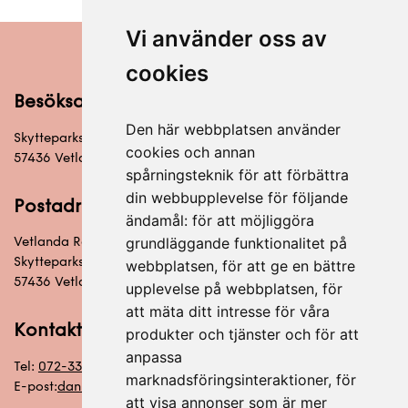
Vi använder oss av
cookies
Besöksadress
Den här webbplatsen använder
Skytteparksvägen 6
cookies och annan
57436 Vetlanda
spårningsteknik för att förbättra
din webbupplevelse för följande
Postadress
ändamål:
för att möjliggöra
grundläggande funktionalitet på
Vetlanda Racketklubb
Skytteparksvägen 6
webbplatsen
,
för att ge en bättre
57436 Vetlanda
upplevelse på webbplatsen
,
för
att mäta ditt intresse för våra
Kontakt
produkter och tjänster och för att
anpassa
Tel:
072-333 92 20
marknadsföringsinteraktioner
,
för
E-post:
daniel@vetlandaracket.se
att visa annonser som är mer