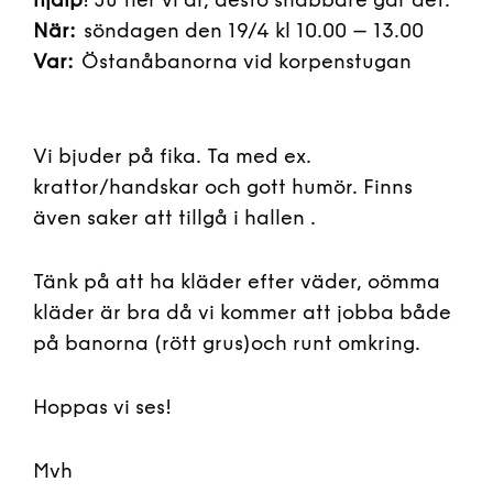
hjälp
! Ju fler vi är, desto snabbare går det.
När:
söndagen den 19/4 kl 10.00 – 13.00
Var:
Östanåbanorna vid korpenstugan
Vi bjuder på fika. Ta med ex.
krattor/handskar och gott humör. Finns
även saker att tillgå i hallen .
Tänk på att ha kläder efter väder, oömma
kläder är bra då vi kommer att jobba både
på banorna (rött grus)och runt omkring.
Hoppas vi ses!
Mvh