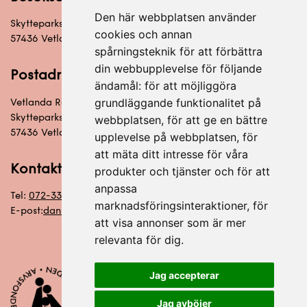
Den här webbplatsen använder
Skytteparksvägen 6
cookies och annan
57436 Vetlanda
spårningsteknik för att förbättra
din webbupplevelse för följande
Postadress
ändamål:
för att möjliggöra
grundläggande funktionalitet på
Vetlanda Racketklubb
Skytteparksvägen 6
webbplatsen
,
för att ge en bättre
57436 Vetlanda
upplevelse på webbplatsen
,
för
att mäta ditt intresse för våra
Kontakt
produkter och tjänster och för att
anpassa
Tel:
072-333 92 20
marknadsföringsinteraktioner
,
för
E-post:
daniel@vetlandaracket.se
att visa annonser som är mer
relevanta för dig
.
Jag accepterar
Jag avböjer