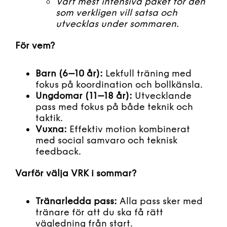
Vårt mest intensiva paket för den
som verkligen vill satsa och
utvecklas under sommaren.
För vem?
Barn (6–10 år):
Lekfull träning med
fokus på koordination och bollkänsla.
Ungdomar (11–18 år):
Utvecklande
pass med fokus på både teknik och
taktik.
Vuxna:
Effektiv motion kombinerat
med social samvaro och teknisk
feedback.
Varför välja VRK i sommar?
Tränarledda pass:
Alla pass sker med
tränare för att du ska få rätt
vägledning från start.