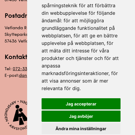
spårningsteknik för att förbättra
din webbupplevelse för följande
Postadress
ändamål:
för att möjliggöra
grundläggande funktionalitet på
Vetlanda Racketklubb
Skytteparksvägen 6
webbplatsen
,
för att ge en bättre
57436 Vetlanda
upplevelse på webbplatsen
,
för
att mäta ditt intresse för våra
Kontakt
produkter och tjänster och för att
anpassa
Tel:
072-333 92 20
marknadsföringsinteraktioner
,
för
E-post:
daniel@vetlandaracket.se
att visa annonser som är mer
relevanta för dig
.
Jag accepterar
Jag avböjer
Ändra mina inställningar