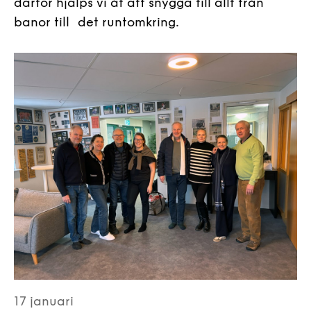
därför hjälps vi åt att snygga till allt från
banor till det runtomkring.
17 januari